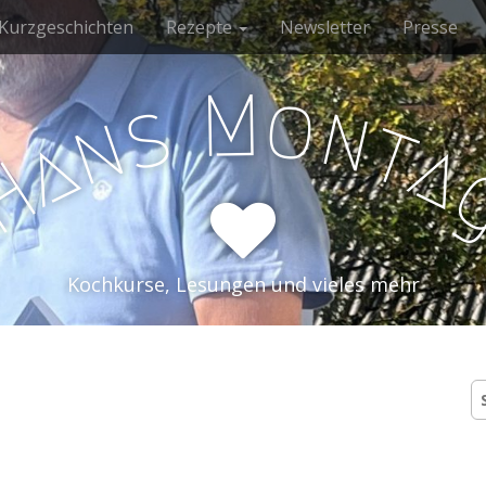
Kurzgeschichten
Rezepte
Newsletter
Presse
M
o
s
n
n
t
a
a
H
Kochkurse, Lesungen und vieles mehr
S
n