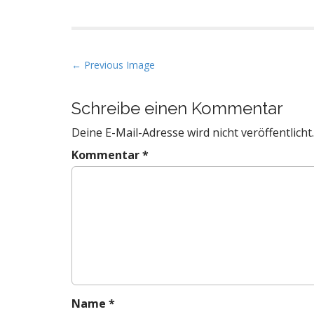
P
← Previous Image
o
s
Schreibe einen Kommentar
t
Deine E-Mail-Adresse wird nicht veröffentlicht.
n
a
Kommentar
*
v
i
g
a
t
i
o
n
Name
*