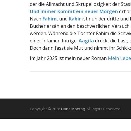
der die Allmacht und Skrupellosigkeit der Sta
Und immer kommt ein neuer Morgen
erhält
Nach
Fahim
, und
Kabir
ist nun der dritte und l
Bücher erzählen den beschwerlichen Versuch d
werden. Während die Tochter Fahim die Schwier
einer infamen Intrige.
Aagila
drückt die Last, 
Doch dann fasst sie Mut und nimmt ihr Schicks
Im Jahr 2025 ist mein neuer Roman
Mein Leben
Copyright © 2026
Hans Montag
. All Rights Reserved.