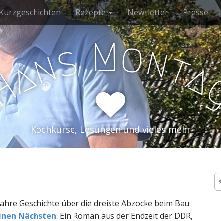
Kurzgeschichten
Rezepte
Newsletter
Presse
M
o
s
n
n
t
a
a
H
Kochkurse, Lesungen und vieles mehr
S
n
wahre Geschichte über die dreiste Abzocke beim Bau
inen Nächsten
. Ein Roman aus der Endzeit der DDR,