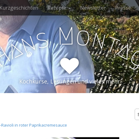
Kurzgeschichten
Rezepte
Newsletter
Presse
M
o
s
n
n
t
a
a
H
Kochkurse, Lesungen und vieles mehr
S
n
el-Ravioli in roter Paprikacremesauce