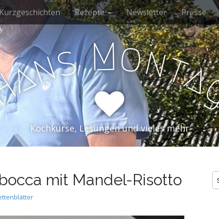
Kurzgeschichten
Rezepte
Newsletter
Presse
M
o
s
n
n
t
a
a
H
Kochkurse, Lesungen und vieles mehr
mbocca mit Mandel-Risotto
S
n
ttenblätter